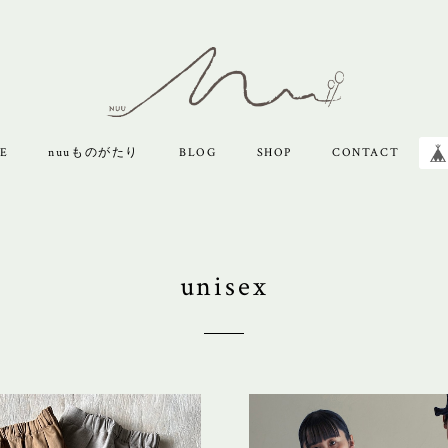
E
nuuものがたり
BLOG
SHOP
CONTACT
unisex