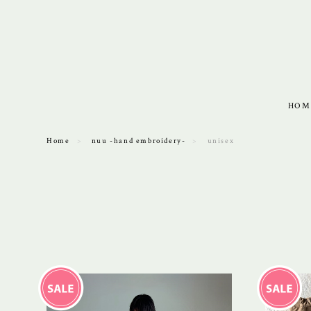
HOM
Home
nuu -hand embroidery-
unisex